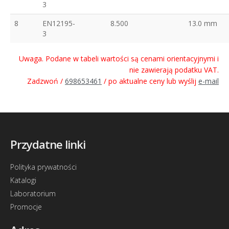
3
8
EN12195-
8.500
13.0 mm
3
Uwaga. Podane w tabeli wartości są cenami orientacyjnymi i
nie zawierają podatku VAT.
Zadzwoń /
698653461
/ po aktualne ceny lub wyślij
e-mail
Przydatne linki
Polityka prywatności
Katalogi
Laboratorium
Promocje