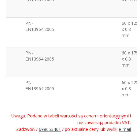
PN-
60 x 12
EN13964:2005
x 0.8
mm
PN-
60 x 17
EN13964:2005
x 0.8
mm
PN-
60 x 22
EN13964:2005
x 0.8
mm
Uwaga. Podane w tabeli wartości są cenami orientacyjnymi i
nie zawierają podatku VAT.
Zadzwoń /
698653461
/ po aktualne ceny lub wyślij
e-mail