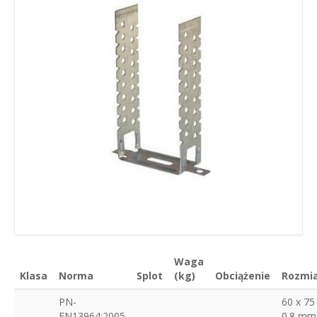
Waga
Klasa
Norma
Splot
(kg)
Obciążenie
Rozmi
PN-
60 x 75
EN13964:2005
0.8 mm