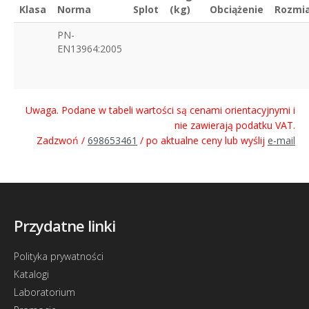
Klasa
Norma
Splot
(kg)
Obciążenie
Rozmi
PN-
EN13964:2005
Uwaga. Podane w tabeli wartości są cenami orientacyjnymi i
nie zawierają podatku VAT.
Zadzwoń /
698653461
/ po aktualne ceny lub wyślij
e-mail
Przydatne linki
Polityka prywatności
Katalogi
Laboratorium